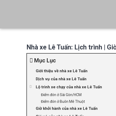
Booking Limo | Hệ thống đặt xe limousine
Đặt Xe Limo Nhanh Nhất
Nhà xe Lê Tuấn: Lịch trình | Gi
Mục Lục
Giới thiệu về nhà xe Lê Tuấn
Dịch vụ của nhà xe Lê Tuấn
Lộ trình xe chạy của nhà xe Lê Tuấn
Điểm đón ở Sài Gòn/HCM
Điểm đón ở Buôn Mê Thuột
Giờ khởi hành của nhà xe Lê Tuấn