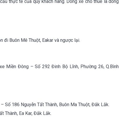
ầu thực tế của quý khách hàng. Dòng xe cho thuê là dòng
n đi Buôn Mê Thuột, Eakar và ngược lại.
 xe Miền Đông – Số 292 Đinh Bộ Lĩnh, Phường 26, Q.Bình
– Số 186 Nguyễn Tất Thành, Buôn Ma Thuột, Đắk Lắk.
t Thành, Ea Kar, Đắk Lắk.